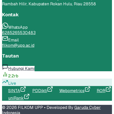
Rambah Hilir, Kabupaten Rokan Hulu, Riau 28558
Kontak
WhatsApp
6285265530483
Email
filkom@upp.ac.id
Tautan
Hubungi Kami
2.2rb
Live
SINTA
PDDikti
Webometrics
ROR
uniRank
©
2026
FILKOM UPP
• Developed By
Garuda Cyber
Indonesia