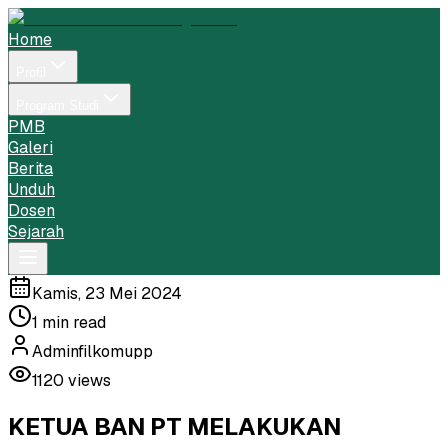
Home
Profil
Program Studi
PMB
Galeri
Berita
Unduh
Dosen
Sejarah
Toggle menu
Kamis, 23 Mei 2024
1
min read
Adminfilkomupp
1120
views
KETUA BAN PT MELAKUKAN